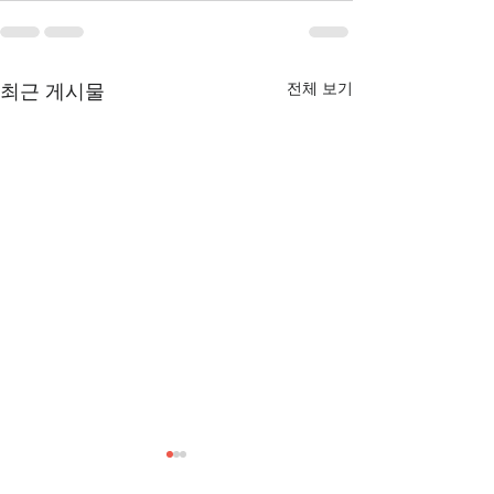
전체 보기
최근 게시물
[3/1] 주일주보
[2/22] 주일주보