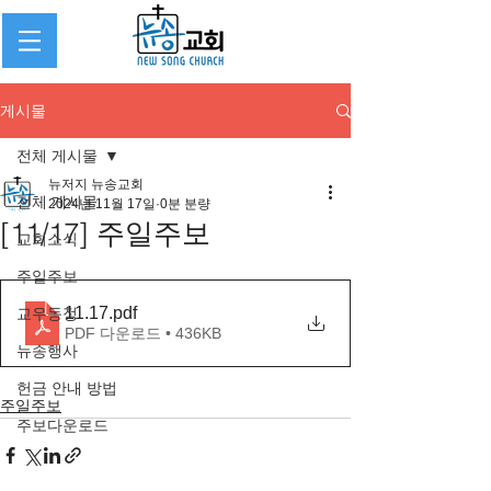
게시물
전체 게시물
뉴저지 뉴송교회
전체 게시물
2024년 11월 17일
0분 분량
[11/17] 주일주보
교회소식
주일주보
11.17
.pdf
교우동정
PDF 다운로드 • 436KB
뉴송행사
헌금 안내 방법
주일주보
주보다운로드