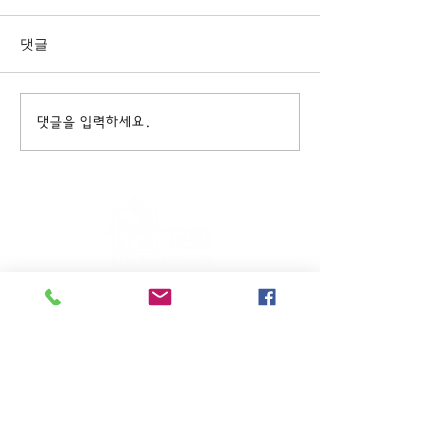
댓글
댓글을 입력하세요.
주일KM예배 (1부) 9am, (2부)
11am
(*신년주일, 부활주일, 추수감사주일, 창립기념
주일, 성탄주일은 오전11시 연합예배를 드립니
다.)
주일EM예배 11am
수요삼일예배 8pm