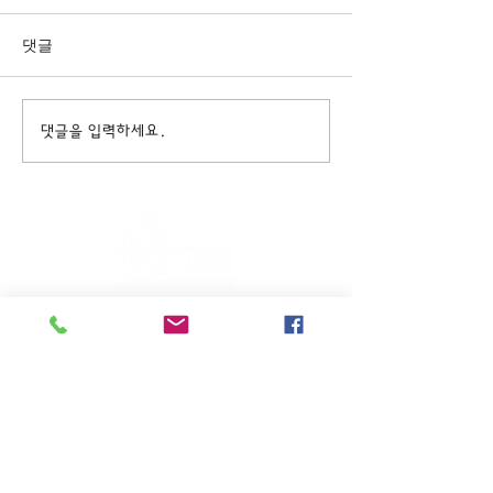
댓글
댓글을 입력하세요.
주일KM예배 (1부) 9am, (2부)
11am
(*신년주일, 부활주일, 추수감사주일, 창립기념
주일, 성탄주일은 오전11시 연합예배를 드립니
다.)
주일EM예배 11am
수요삼일예배 8pm