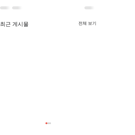
전체 보기
최근 게시물
[3/1] 주일주보
[2/22] 주일주보