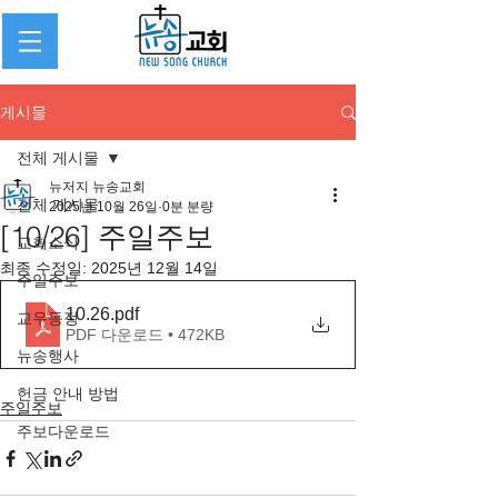
게시물
전체 게시물
뉴저지 뉴송교회
전체 게시물
2025년 10월 26일
0분 분량
[10/26] 주일주보
교회소식
최종 수정일:
2025년 12월 14일
주일주보
10.26
.pdf
교우동정
PDF 다운로드 • 472KB
뉴송행사
헌금 안내 방법
주일주보
주보다운로드