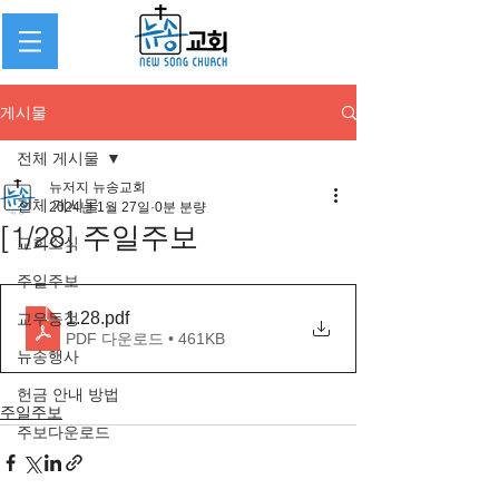
게시물
전체 게시물
뉴저지 뉴송교회
전체 게시물
2024년 1월 27일
0분 분량
[1/28] 주일주보
교회소식
주일주보
1.28
.pdf
교우동정
PDF 다운로드 • 461KB
뉴송행사
헌금 안내 방법
주일주보
주보다운로드