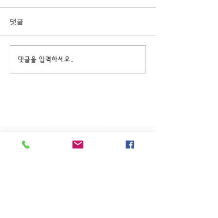
댓글
댓글을 입력하세요.
주일KM예배 (1부) 9am, (2부)
11am
(*신년주일, 부활주일, 추수감사주일, 창립기념
주일, 성탄주일은 오전11시 연합예배를 드립니
다.)
주일EM예배 11am
수요삼일예배 8pm