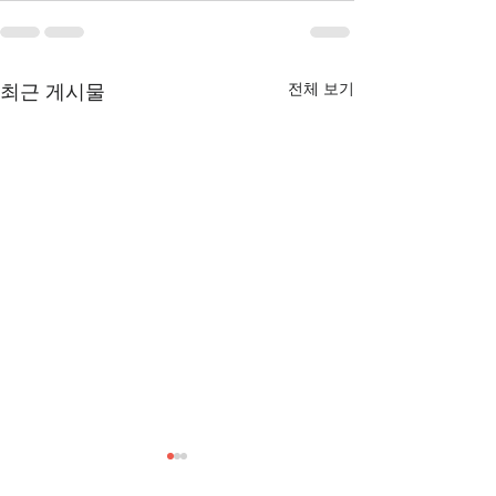
전체 보기
최근 게시물
[3/1] 주일주보
[2/22] 주일주보