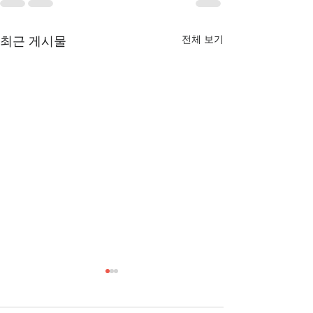
전체 보기
최근 게시물
[3/1] 주일주보
[2/22] 주일주보