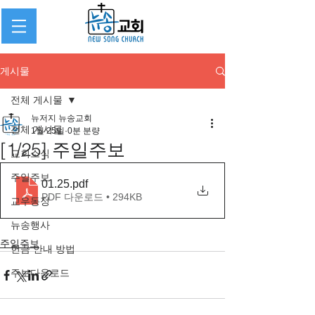
게시물
전체 게시물
뉴저지 뉴송교회
전체 게시물
1월 25일
0분 분량
[1/25] 주일주보
교회소식
주일주보
01.25
.pdf
PDF 다운로드 • 294KB
교우동정
뉴송행사
주일주보
헌금 안내 방법
주보다운로드