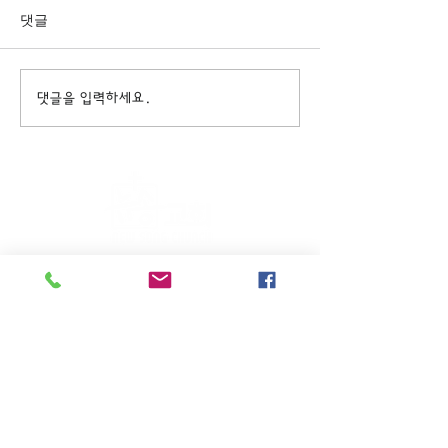
댓글
댓글을 입력하세요.
주일KM예배 (1부) 9am, (2부)
11am
(*신년주일, 부활주일, 추수감사주일, 창립기념
주일, 성탄주일은 오전11시 연합예배를 드립니
다.)
주일EM예배 11am
수요삼일예배 8pm
새벽기도회: 매주 화~금(5:45am),