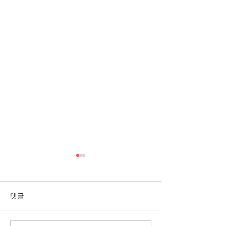
[3/1] 주일주보
[2/22] 주일주보
댓글