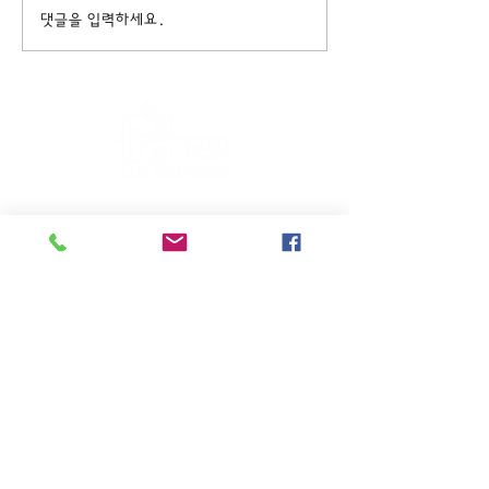
댓글을 입력하세요.
주일KM예배 (1부) 9am, (2부)
11am
(*신년주일, 부활주일, 추수감사주일, 창립기념
주일, 성탄주일은 오전11시 연합예배를 드립니
다.)
주일EM예배 11am
수요삼일예배 8pm
새벽기도회: 매주 화~금(5:45am),
토 (6am)
(*8월은 새벽기도회와 수요삼일예배를 쉽니다.)
27-06 High st. Fair Lawn, NJ 07410